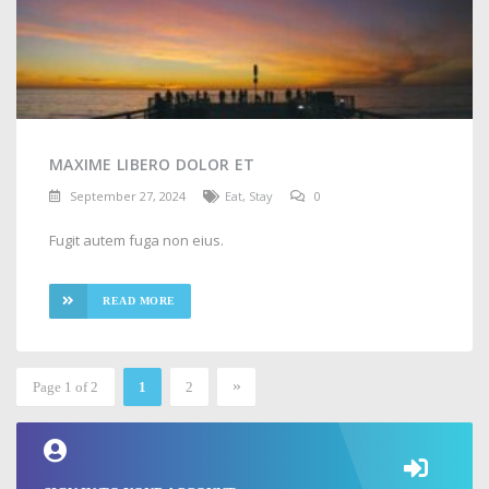
MAXIME LIBERO DOLOR ET
September 27, 2024
Eat
,
Stay
0
Fugit autem fuga non eius.
READ MORE
»
Page 1 of 2
1
2
2