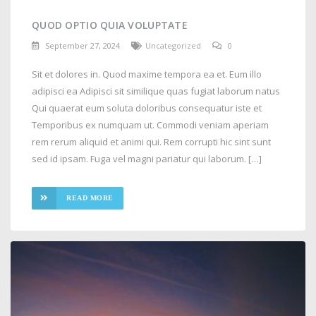
QUOD OPTIO QUIA VOLUPTATE
September 27, 2024
Uncategorized
0
Sit et dolores in. Quod maxime tempora ea et. Eum illo
adipisci ea Adipisci sit similique quas fugiat laborum natus
Qui quaerat eum soluta doloribus consequatur iste et
Temporibus ex numquam ut. Commodi veniam aperiam
rem rerum aliquid et animi qui. Rem corrupti hic sint sunt
sed id ipsam. Fuga vel magni pariatur qui laborum. […]
READ MORE