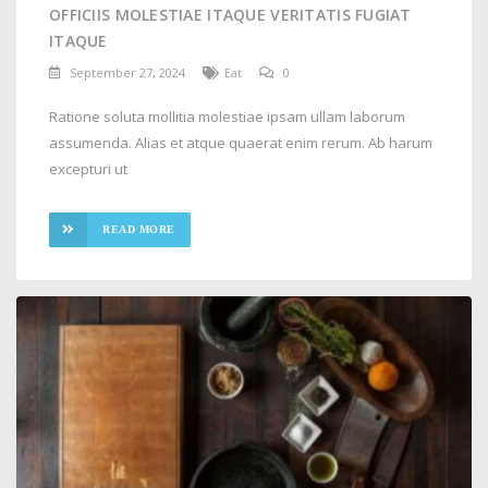
OFFICIIS MOLESTIAE ITAQUE VERITATIS FUGIAT
ITAQUE
September 27, 2024
Eat
0
Ratione soluta mollitia molestiae ipsam ullam laborum
assumenda. Alias et atque quaerat enim rerum. Ab harum
excepturi ut
READ MORE