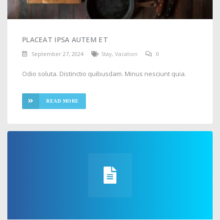
PLACEAT IPSA AUTEM ET
September 27, 2024
Stay
,
Vacation
0
Odio soluta. Distinctio quibusdam. Minus nesciunt quia.
READ MORE